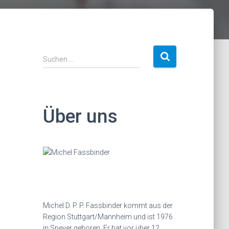
S
Suchen …
u
c
h
e
Über uns
n
a
c
h
:
Michel D. P. P. Fassbinder kommt aus der
Region Stuttgart/Mannheim und ist 1976
in Speyer geboren. Er hat vor über 12