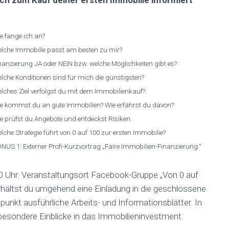
ich zum Kauf deiner ersten Immobilie informiert
e fange ich an?
lche Immobilie passt am besten zu mir?
nanzierung JA oder NEIN bzw. welche Möglichkeiten gibt es?
lche Konditionen sind für mich die günstigsten?
lches Ziel verfolgst du mit dem Immobilienkauf?
e kommst du an gute Immobilien? Wie erfährst du davon?
e prüfst du Angebote und entdeckst Risiken.
lche Strategie führt von 0 auf 100 zur ersten Immobilie?
NUS 1: Externer Profi-Kurzvortrag „Faire Immobilien-Finanzierung.“
0 Uhr. Veranstaltungsort Facebook-Gruppe „Von 0 auf
rhältst du umgehend eine Einladung in die geschlossene
kt ausführliche Arbeits- und Informationsblätter.
In
besondere Einblicke in das Immobilieninvestment