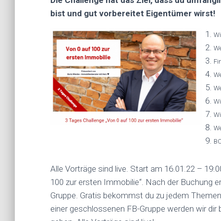
Die Challenge hat das Ziel, dass du umfängl
bist und gut vorbereitet Eigentümer wirst!
Wi
We
Fi
We
We
Wi
Wi
We
BO
Alle Vorträge sind live.
Start am 16.01.22 – 19:0
100 zur ersten Immobilie“. Nach der Buchung e
Gruppe.
Gratis
bekommst du zu jedem Themenpun
einer geschlossenen FB-Gruppe werden wir dir 