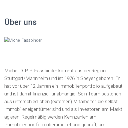
c
h
e
Über uns
n
a
c
h
:
Michel D. P. P. Fassbinder kommt aus der Region
Stuttgart/Mannheim und ist 1976 in Speyer geboren. Er
hat vor über 12 Jahren ein Immobilienportfolio aufgebaut
und ist damit finanziell unabhängig. Sein Team bestehen
aus unterschiedlichen (externen) Mitarbeiter, die selbst
Immobilieneigentümer sind und als Investoren am Markt
agieren. Regelmäßig werden Kennzahlen am
Immobilienportfolio überarbeitet und geprüft, um