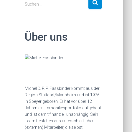
S
Suchen …
u
c
h
e
Über uns
n
a
c
h
:
Michel D. P. P. Fassbinder kommt aus der
Region Stuttgart/Mannheim und ist 1976
in Speyer geboren. Er hat vor über 12
Jahren ein Immobilienportfolio aufgebaut
und ist damit finanziell unabhängig. Sein
Team bestehen aus unterschiedlichen
(externen) Mitarbeiter, die selbst