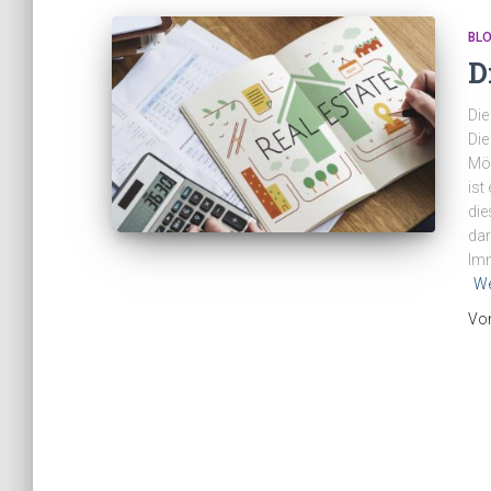
BL
D
Die
Die
Mög
ist
die
dar
Imm
We
Vo