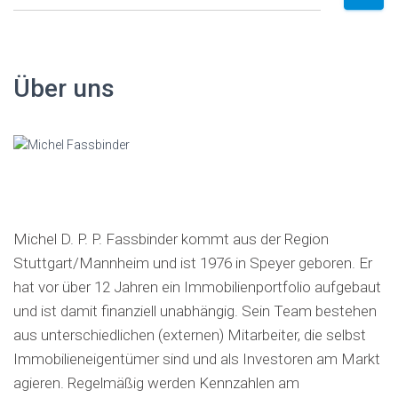
u
c
h
e
Über uns
n
a
c
h
:
Michel D. P. P. Fassbinder kommt aus der Region
Stuttgart/Mannheim und ist 1976 in Speyer geboren. Er
hat vor über 12 Jahren ein Immobilienportfolio aufgebaut
und ist damit finanziell unabhängig. Sein Team bestehen
aus unterschiedlichen (externen) Mitarbeiter, die selbst
Immobilieneigentümer sind und als Investoren am Markt
agieren. Regelmäßig werden Kennzahlen am