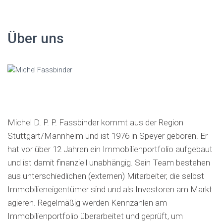
c
h
e
Über uns
n
a
c
h
:
Michel D. P. P. Fassbinder kommt aus der Region
Stuttgart/Mannheim und ist 1976 in Speyer geboren. Er
hat vor über 12 Jahren ein Immobilienportfolio aufgebaut
und ist damit finanziell unabhängig. Sein Team bestehen
aus unterschiedlichen (externen) Mitarbeiter, die selbst
Immobilieneigentümer sind und als Investoren am Markt
agieren. Regelmäßig werden Kennzahlen am
Immobilienportfolio überarbeitet und geprüft, um