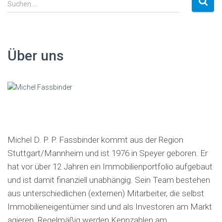
S
Suchen …
u
c
h
e
Über uns
n
a
c
h
:
Michel D. P. P. Fassbinder kommt aus der Region
Stuttgart/Mannheim und ist 1976 in Speyer geboren. Er
hat vor über 12 Jahren ein Immobilienportfolio aufgebaut
und ist damit finanziell unabhängig. Sein Team bestehen
aus unterschiedlichen (externen) Mitarbeiter, die selbst
Immobilieneigentümer sind und als Investoren am Markt
agieren. Regelmäßig werden Kennzahlen am