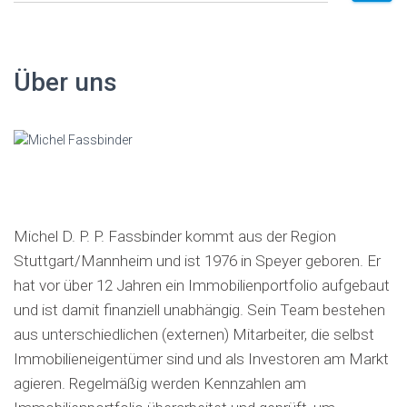
c
h
e
Über uns
n
a
c
h
:
Michel D. P. P. Fassbinder kommt aus der Region
Stuttgart/Mannheim und ist 1976 in Speyer geboren. Er
hat vor über 12 Jahren ein Immobilienportfolio aufgebaut
und ist damit finanziell unabhängig. Sein Team bestehen
aus unterschiedlichen (externen) Mitarbeiter, die selbst
Immobilieneigentümer sind und als Investoren am Markt
agieren. Regelmäßig werden Kennzahlen am