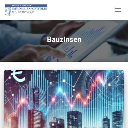
NAVIG
UMSC
Bauzinsen