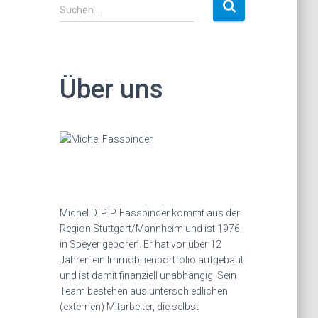
S
Suchen …
u
c
h
e
Über uns
n
a
c
h
:
Michel D. P. P. Fassbinder kommt aus der
Region Stuttgart/Mannheim und ist 1976
in Speyer geboren. Er hat vor über 12
Jahren ein Immobilienportfolio aufgebaut
und ist damit finanziell unabhängig. Sein
Team bestehen aus unterschiedlichen
(externen) Mitarbeiter, die selbst