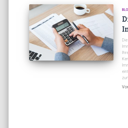
BL
D
I
Die
Imm
Ihr
Ken
Imm
ein
zum
Vo