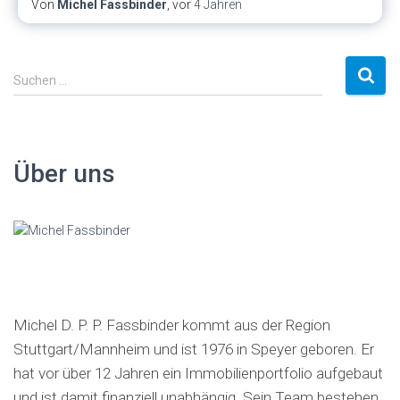
Von
Michel Fassbinder
, vor
4 Jahren
S
Suchen …
u
c
h
e
Über uns
n
a
c
h
:
Michel D. P. P. Fassbinder kommt aus der Region
Stuttgart/Mannheim und ist 1976 in Speyer geboren. Er
hat vor über 12 Jahren ein Immobilienportfolio aufgebaut
und ist damit finanziell unabhängig. Sein Team bestehen