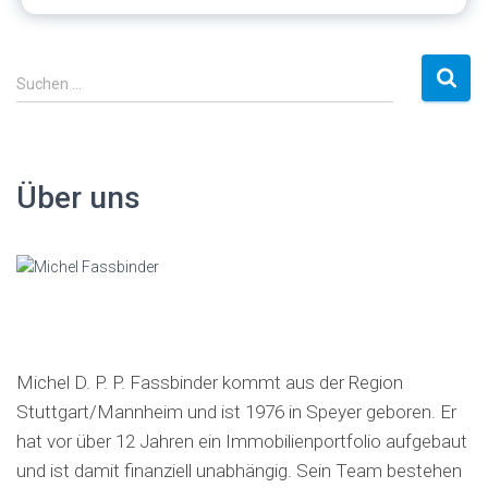
S
Suchen …
u
c
h
e
Über uns
n
a
c
h
:
Michel D. P. P. Fassbinder kommt aus der Region
Stuttgart/Mannheim und ist 1976 in Speyer geboren. Er
hat vor über 12 Jahren ein Immobilienportfolio aufgebaut
und ist damit finanziell unabhängig. Sein Team bestehen