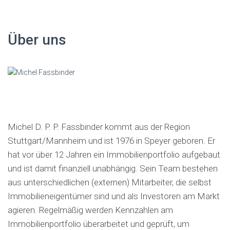
c
h
e
Über uns
n
a
c
h
:
Michel D. P. P. Fassbinder kommt aus der Region
Stuttgart/Mannheim und ist 1976 in Speyer geboren. Er
hat vor über 12 Jahren ein Immobilienportfolio aufgebaut
und ist damit finanziell unabhängig. Sein Team bestehen
aus unterschiedlichen (externen) Mitarbeiter, die selbst
Immobilieneigentümer sind und als Investoren am Markt
agieren. Regelmäßig werden Kennzahlen am
Immobilienportfolio überarbeitet und geprüft, um