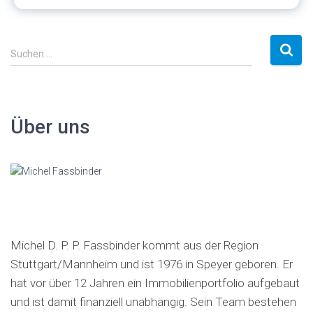
S
Suchen …
u
c
h
e
Über uns
n
a
c
h
:
Michel D. P. P. Fassbinder kommt aus der Region
Stuttgart/Mannheim und ist 1976 in Speyer geboren. Er
hat vor über 12 Jahren ein Immobilienportfolio aufgebaut
und ist damit finanziell unabhängig. Sein Team bestehen