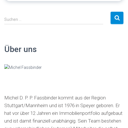
S
Suchen …
u
c
h
e
Über uns
n
a
c
h
:
Michel D. P. P. Fassbinder kommt aus der Region
Stuttgart/Mannheim und ist 1976 in Speyer geboren. Er
hat vor über 12 Jahren ein Immobilienportfolio aufgebaut
und ist damit finanziell unabhängig. Sein Team bestehen