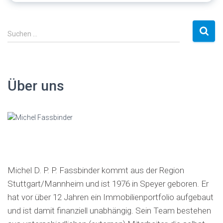
S
Suchen …
u
c
h
e
Über uns
n
a
c
h
:
Michel D. P. P. Fassbinder kommt aus der Region
Stuttgart/Mannheim und ist 1976 in Speyer geboren. Er
hat vor über 12 Jahren ein Immobilienportfolio aufgebaut
und ist damit finanziell unabhängig. Sein Team bestehen