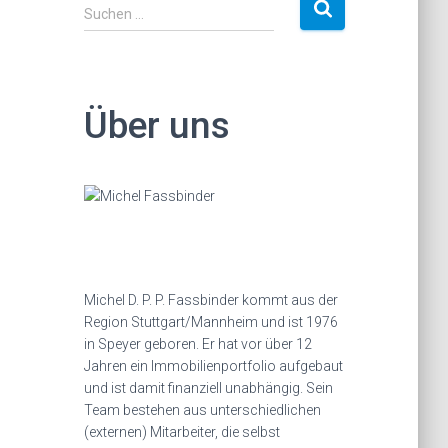
S
Suchen …
u
c
h
e
Über uns
n
a
c
h
:
Michel D. P. P. Fassbinder kommt aus der
Region Stuttgart/Mannheim und ist 1976
in Speyer geboren. Er hat vor über 12
Jahren ein Immobilienportfolio aufgebaut
und ist damit finanziell unabhängig. Sein
Team bestehen aus unterschiedlichen
(externen) Mitarbeiter, die selbst