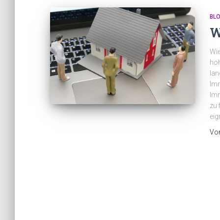
BL
W
Wie
hoh
lan
Imm
Imm
zu 
eig
Vo