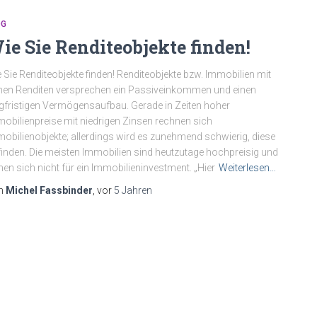
OG
ie Sie Renditeobjekte finden!
 Sie Renditeobjekte finden! Renditeobjekte bzw. Immobilien mit
en Renditen versprechen ein Passiveinkommen und einen
gfristigen Vermögensaufbau. Gerade in Zeiten hoher
obilienpreise mit niedrigen Zinsen rechnen sich
obilienobjekte; allerdings wird es zunehmend schwierig, diese
finden. Die meisten Immobilien sind heutzutage hochpreisig und
nen sich nicht für ein Immobilieninvestment. „Hier
Weiterlesen…
n
Michel Fassbinder
, vor
5 Jahren