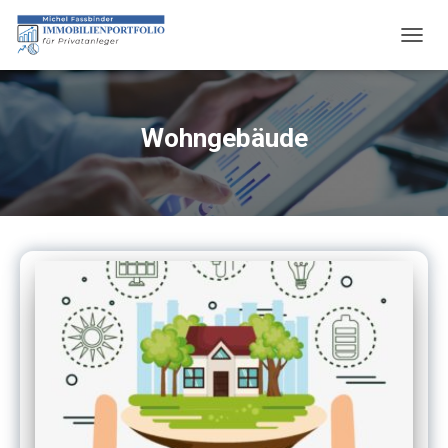
NAVIG
UMSC
Wohngebäude