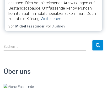
erlassen. Dies hat hinreichende Auswirkungen auf
Bestandsgebäude. Umfassende Renovierungen
könnten auf Immobilienbesitzer zukommen. Doch
zuerst die Klärung
Weiterlesen…
Von
Michel Fassbinder
, vor
3 Jahren
S
Suchen …
u
c
h
e
Über uns
n
a
c
h
: